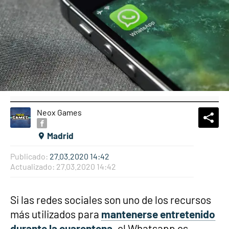
Neox Games
What
Comp
Madrid
Publicado:
27.03.2020 14:42
Actualizado:
27.03.2020 14:42
Si las redes sociales son uno de los recursos
más utilizados para
mantenerse entretenido
durante la cuarentena
, el Whatsapp es