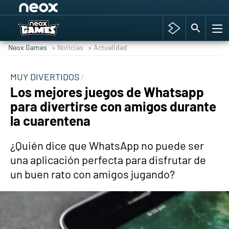
Among Us y Porno
Hyrule Warriors: La Era del Cataclismo
Neox Games
» Noticias
» Actualidad
TGA Tercera gala
Super Mario cafetería oficial
MUY DIVERTIDOS
Los mejores juegos de Whatsapp
Cyberpunk 2077
para divertirse con amigos durante
Hyrule Warriors
la cuarentena
Asia peculiar tradición
¿Quién dice que WhatsApp no puede ser
una aplicación perfecta para disfrutar de
un buen rato con amigos jugando?