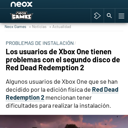
Among Us y Porno
Hyrule Warriors: La Era del Cataclismo
Neox Games
» Noticias
» Actualidad
TGA Tercera gala
Super Mario cafetería oficial
PROBLEMAS DE INSTALACIÓN
Los usuarios de Xbox One tienen
Cyberpunk 2077
problemas con el segundo disco de
Hyrule Warriors
Red Dead Redemption 2
Asia peculiar tradición
Algunos usuarios de Xbox One que se han
decidido por la edición física de
Red Dead
Redemption 2
mencionan tener
dificultades para realizar la instalación.