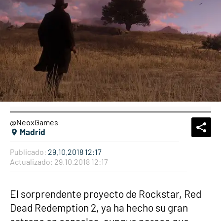
@NeoxGames
What
Comp
Madrid
Publicado:
29.10.2018 12:17
Actualizado:
29.10.2018 12:17
El sorprendente proyecto de Rockstar, Red
Dead Redemption 2, ya ha hecho su gran