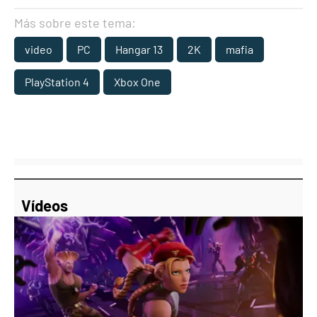
Más sobre este tema:
video
PC
Hangar 13
2K
mafia
PlayStation 4
Xbox One
Vídeos