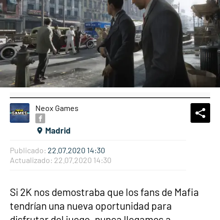
Neox Games
What
Comp
Madrid
Publicado:
22.07.2020 14:30
Actualizado:
22.07.2020 14:30
Si 2K nos demostraba que los fans de Mafia
tendrían una nueva oportunidad para
disfrutar del juego, nunca llegamos a