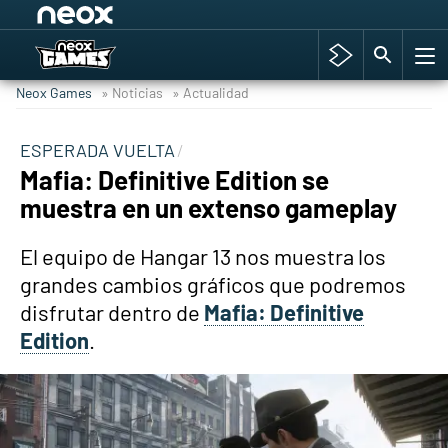
Among Us y Porno
Hyrule Warriors: La Era del Cataclismo
Neox Games
» Noticias
» Actualidad
TGA Tercera gala
Super Mario cafetería oficial
ESPERADA VUELTA
Mafia: Definitive Edition se
Cyberpunk 2077
muestra en un extenso gameplay
Hyrule Warriors
Asia peculiar tradición
El equipo de Hangar 13 nos muestra los
grandes cambios gráficos que podremos
disfrutar dentro de
Mafia: Definitive
Edition
.