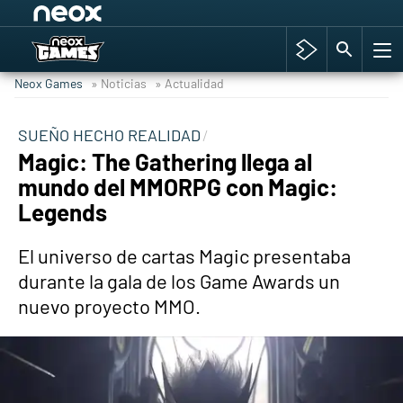
Among Us y Porno
Hyrule Warriors: La Era del Cataclismo
Neox Games
» Noticias
» Actualidad
TGA Tercera gala
Super Mario cafetería oficial
SUEÑO HECHO REALIDAD
Magic: The Gathering llega al
Cyberpunk 2077
mundo del MMORPG con Magic:
Hyrule Warriors
Legends
Asia peculiar tradición
El universo de cartas Magic presentaba
durante la gala de los Game Awards un
nuevo proyecto MMO.