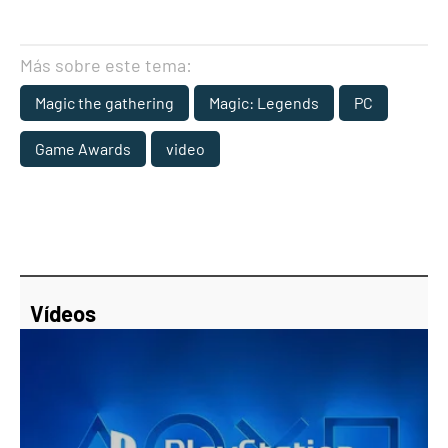
Más sobre este tema:
Magic the gathering
Magic: Legends
PC
Game Awards
video
Vídeos