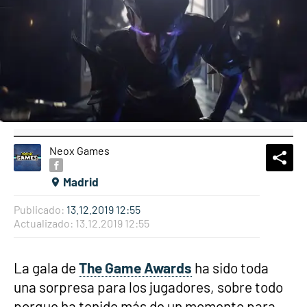
Neox Games
What
Comp
Madrid
Publicado:
13.12.2019 12:55
Actualizado:
13.12.2019 12:55
La gala de
The Game Awards
ha sido toda
una sorpresa para los jugadores, sobre todo
porque ha tenido más de un momento para