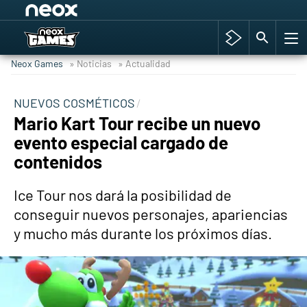
Among Us y Porno
Hyrule Warriors: La Era del Cataclismo
Neox Games
» Noticias
» Actualidad
TGA Tercera gala
Super Mario cafetería oficial
NUEVOS COSMÉTICOS
Mario Kart Tour recibe un nuevo
Cyberpunk 2077
evento especial cargado de
Hyrule Warriors
contenidos
Asia peculiar tradición
Ice Tour nos dará la posibilidad de
conseguir nuevos personajes, apariencias
y mucho más durante los próximos días.