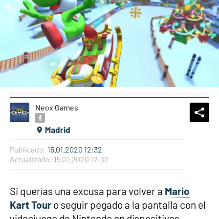
Neox Games
What
Comp
Madrid
Publicado:
15.01.2020 12:32
Actualizado:
15.01.2020 12:32
Si querías una excusa para volver a
Mario
Kart Tour
o seguir pegado a la pantalla con el
videojuego de Nintendo en dispositivos