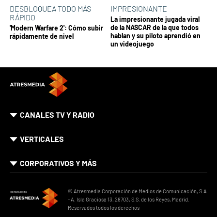
DESBLOQUEA TODO MÁS
IMPRESIONANTE
RÁPIDO
La impresionante jugada viral
de la NASCAR de la que todos
'Modern Warfare 2': Cómo subir
hablan y su piloto aprendió en
rápidamente de nivel
un videojuego
CANALES TV Y RADIO
VERTICALES
CORPORATIVOS Y MÁS
© Atresmedia Corporación de Medios de Comunicación, S.A
- A. Isla Graciosa 13, 28703, S.S. de los Reyes, Madrid.
Reservados todos los derechos