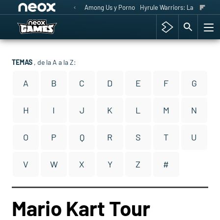
Among Us y Porno
Hyrule Warriors: La Era del 
TEMAS
, de la A a la Z:
A
B
C
D
E
F
G
H
I
J
K
L
M
N
O
P
Q
R
S
T
U
V
W
X
Y
Z
#
Mario Kart Tour