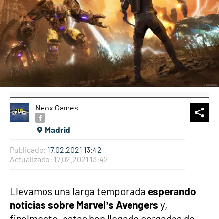
Neox Games
What
Comp
Madrid
Publicado:
17.02.2021 13:42
Actualizado:
17.02.2021 13:42
Llevamos una larga temporada
esperando
noticias sobre Marvel’s Avengers
y,
finalmente, estas han llegado cargadas de