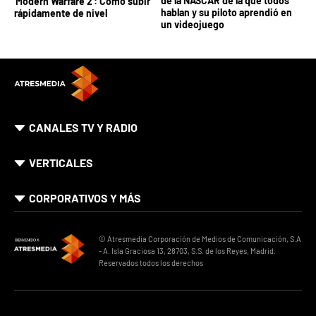
de la NASCAR de la que todos
'Modern Warfare 2': Cómo subir
hablan y su piloto aprendió en
rápidamente de nivel
un videojuego
CANALES TV Y RADIO
VERTICALES
CORPORATIVOS Y MÁS
© Atresmedia Corporación de Medios de Comunicación, S.A
- A. Isla Graciosa 13, 28703, S.S. de los Reyes, Madrid.
Reservados todos los derechos