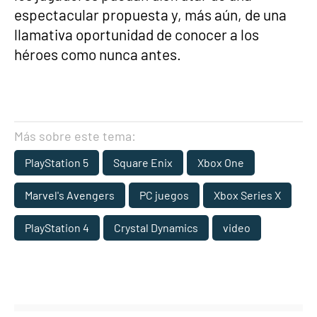
espectacular propuesta y, más aún, de una
llamativa oportunidad de conocer a los
héroes como nunca antes.
Más sobre este tema:
PlayStation 5
Square Enix
Xbox One
Marvel's Avengers
PC juegos
Xbox Series X
PlayStation 4
Crystal Dynamics
video