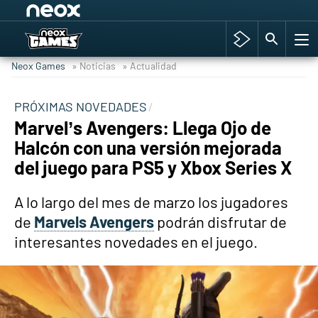
Among Us y Porno
Hyrule Warriors: La Era del Cataclismo
Neox Games
» Noticias
» Actualidad
TGA Tercera gala
Super Mario cafetería oficial
PRÓXIMAS NOVEDADES
Marvel’s Avengers: Llega Ojo de
Cyberpunk 2077
Halcón con una versión mejorada
Hyrule Warriors
del juego para PS5 y Xbox Series X
Asia peculiar tradición
A lo largo del mes de marzo los jugadores
de
Marvels Avengers
podrán disfrutar de
interesantes novedades en el juego.