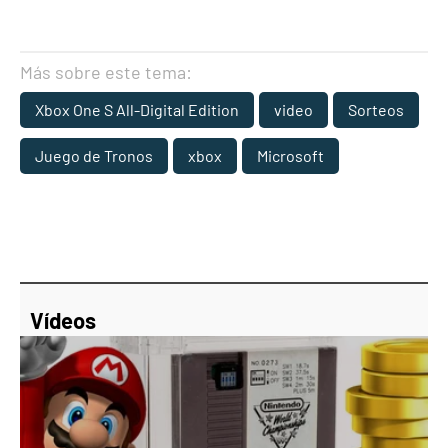
Más sobre este tema:
Xbox One S All-Digital Edition
video
Sorteos
Juego de Tronos
xbox
Microsoft
Vídeos