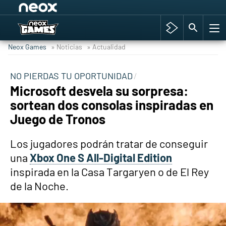
Among Us y Porno
Hyrule Warriors: La Era del Cataclismo
Neox Games
» Noticias
» Actualidad
TGA Tercera gala
Super Mario cafetería oficial
NO PIERDAS TU OPORTUNIDAD
Microsoft desvela su sorpresa:
Cyberpunk 2077
sortean dos consolas inspiradas en
Hyrule Warriors
Juego de Tronos
Asia peculiar tradición
Los jugadores podrán tratar de conseguir
una
Xbox One S All-Digital Edition
inspirada en la Casa Targaryen o de El Rey
de la Noche.