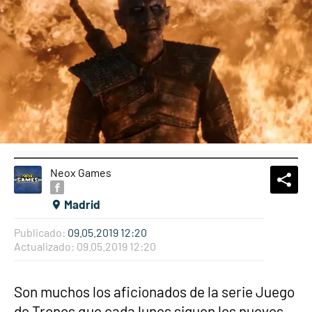
Neox Games
What
Comp
Madrid
Publicado:
09.05.2019 12:20
Actualizado:
09.05.2019 12:20
Son muchos los aficionados de la serie Juego
de Tronos que cada lunes siguen los nuevos