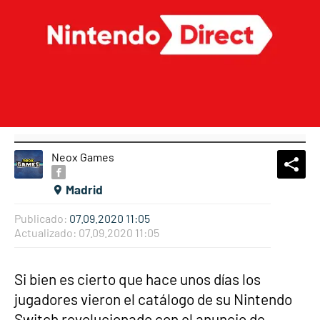
Neox Games
What
Comp
Madrid
Publicado:
07.09.2020 11:05
Actualizado:
07.09.2020 11:05
Si bien es cierto que hace unos días los
jugadores vieron el catálogo de su Nintendo
Switch revolucionado con el anuncio de