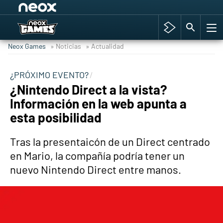
Among Us y Porno
Hyrule Warriors: La Era del Cataclismo
Neox Games
» Noticias
» Actualidad
TGA Tercera gala
Super Mario cafetería oficial
¿PRÓXIMO EVENTO?
¿Nintendo Direct a la vista?
Cyberpunk 2077
Información en la web apunta a
Hyrule Warriors
esta posibilidad
Asia peculiar tradición
Tras la presentaicón de un Direct centrado
en Mario, la compañía podría tener un
nuevo Nintendo Direct entre manos.