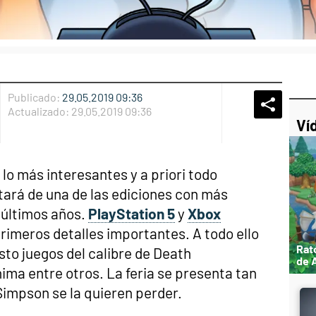
Publicado:
29.05.2019 09:36
Whatsap
Compart
Fac
Actualizado:
29.05.2019 09:36
Ví
 lo más interesantes y a priori todo
tará de una de las ediciones con más
 últimos años.
PlayStation 5
y
Xbox
rimeros detalles importantes. A todo ello
Rat
to juegos del calibre de Death
de 
ima entre otros. La feria se presenta tan
Simpson se la quieren perder.