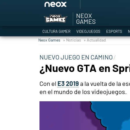
NEOX
Among Us y Porno
GAMES
Hyrule Warriors: L
CULTURA GAMER
VIDEOJUEGOS
ESPORTS
N
TGA Tercera gala
Neox Games
» Noticias
» Actualidad
Super Mario cafeter
Cyberpunk 2077
NUEVO JUEGO EN CAMINO
Hyrule Warriors
¿Nuevo GTA en Spri
Asia peculiar tradi
Con el
E3 2019
a la vuelta de la 
en el mundo de los videojuegos.