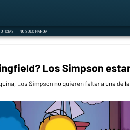
a Era del Cataclismo
OTICIAS
NO SOLO MANGA
ía oficial
ngfield? Los Simpson estar
ción
esquina, Los Simpson no quieren faltar a una de l