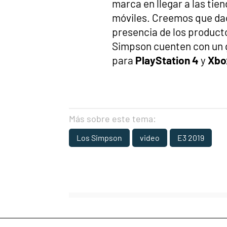
marca en llegar a las tie
móviles. Creemos que dada
presencia de los productor
Simpson cuenten con un g
para
PlayStation 4
y
Xbo
Más sobre este tema:
Los Simpson
video
E3 2019