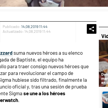
Publicado:
14.08.2019 11:44
Whatsap
Compart
Fac
Actualizado:
14.08.2019 11:44
Ví
izzard
suma nuevos héroes a su elenco
egada de Baptiste, el equipo ha
ollo para traer consigo nuevos héroes que
izar para revolucionar el campo de
Don
man
igma hubiese sido filtrado, finalmente la
en 
ncio oficial y, tras una sesión de prueba
mente Sigma
se une a los héroes
verwatch
.