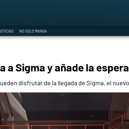
a Era del Cataclismo
OTICIAS
NO SOLO MANGA
ía oficial
 a Sigma y añade la espera
ción
ueden disfrutar de la llegada de Sigma, el nuevo