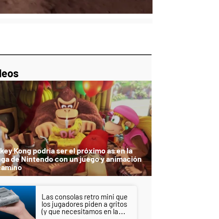
p
ir
ebook
Twitter
Linkedin
Flipboard
deos
key Kong podría ser el próximo as en la
ga de Nintendo con un juego y animación
camino
Las consolas retro mini que
los jugadores piden a gritos
(y que necesitamos en la
estantería)