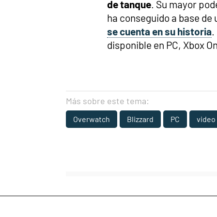
de tanque
. Su mayor pode
ha conseguido a base de 
se cuenta en su historia
.
disponible en PC, Xbox On
Más sobre este tema:
Overwatch
Blizzard
PC
video