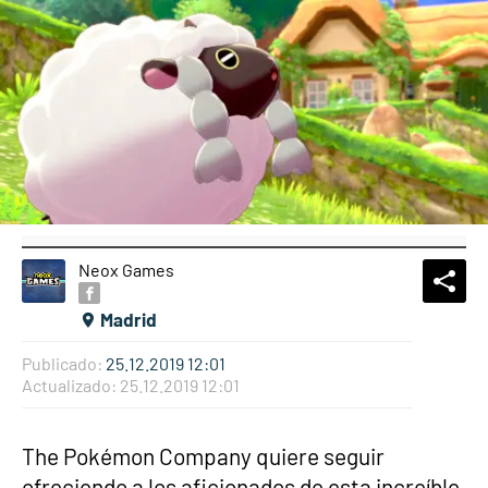
Neox Games
What
Comp
Madrid
Publicado:
25.12.2019 12:01
Actualizado:
25.12.2019 12:01
The Pokémon Company quiere seguir
ofreciendo a los aficionados de esta increíble