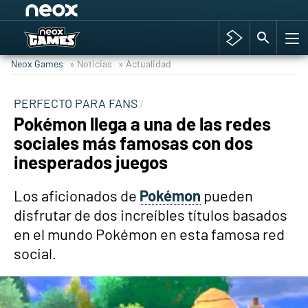
Among Us y Porno
Hyrule Warriors: La Era del Cataclismo
Neox Games
» Noticias
» Actualidad
TGA Tercera gala
Super Mario cafetería oficial
PERFECTO PARA FANS
Pokémon llega a una de las redes
Cyberpunk 2077
sociales más famosas con dos
Hyrule Warriors
inesperados juegos
Asia peculiar tradición
Los aficionados de
Pokémon
pueden
disfrutar de dos increíbles títulos basados
en el mundo Pokémon en esta famosa red
social.