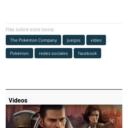
Más sobre este tema:
The Pokémon Company
juegos
video
Pokémon
redes sociales
facebook
Vídeos