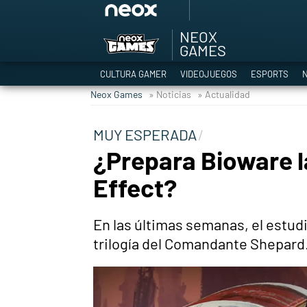
NEOX
Among Us y Porno
GAMES
Hyrule Warriors: L
CULTURA GAMER
VIDEOJUEGOS
ESPORTS
N
TGA Tercera gala
Neox Games
» Noticias
» Actualidad
Super Mario cafeter
Cyberpunk 2077
MUY ESPERADA
Hyrule Warriors
¿Prepara Bioware la
Asia peculiar tradi
Effect?
En las últimas semanas, el estud
trilogía del Comandante Shepard