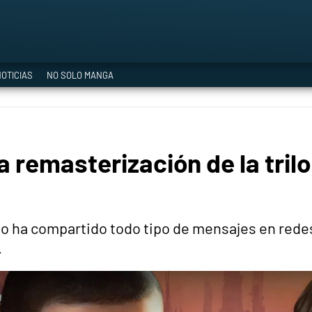
a Era del Cataclismo
OTICIAS
NO SOLO MANGA
ía oficial
 remasterización de la tril
ción
io ha compartido todo tipo de mensajes en rede
.