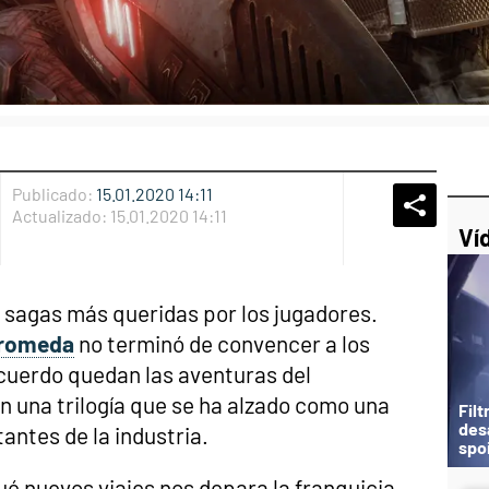
Publicado:
15.01.2020 14:11
Whatsap
Compart
Fac
Actualizado:
15.01.2020 14:11
Ví
s sagas más queridas por los jugadores.
dromeda
no terminó de convencer a los
ecuerdo quedan las aventuras del
una trilogía que se ha alzado como una
Filt
desa
antes de la industria.
spo
é nuevos viajes nos depara la franquicia,