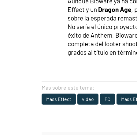
Aunque Bioware ya ha con
Effect y un
Dragon Age
, 
sobre la esperada remaster
No sería el único proyecto
éxito de Anthem, Bioware
completa del looter shoot
grados al título en términ
Más sobre este tema:
Mass Effect
video
PC
Mass E