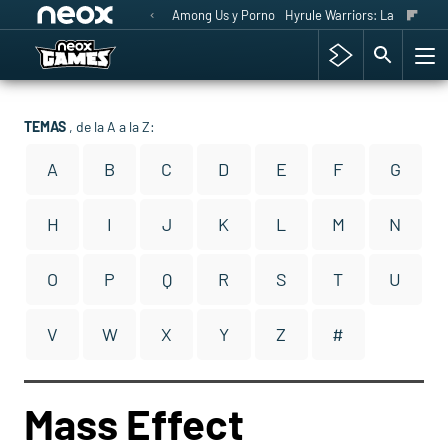
Among Us y Porno
Hyrule Warriors: La Era del 
TEMAS
, de la A a la Z:
A
B
C
D
E
F
G
H
I
J
K
L
M
N
O
P
Q
R
S
T
U
V
W
X
Y
Z
#
Mass Effect