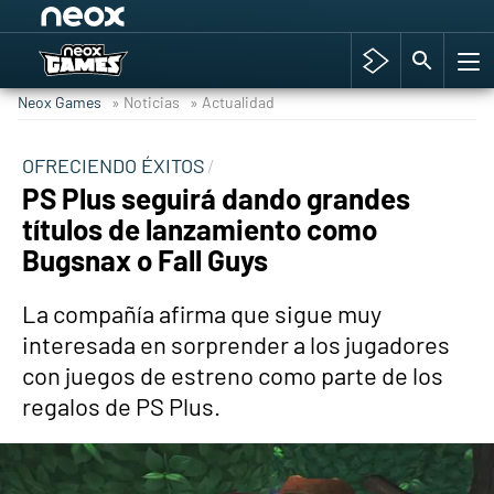
Among Us y Porno
Hyrule Warriors: La Era del Cataclismo
Neox Games
» Noticias
» Actualidad
TGA Tercera gala
Super Mario cafetería oficial
OFRECIENDO ÉXITOS
PS Plus seguirá dando grandes
Cyberpunk 2077
títulos de lanzamiento como
Hyrule Warriors
Bugsnax o Fall Guys
Asia peculiar tradición
La compañía afirma que sigue muy
interesada en sorprender a los jugadores
con juegos de estreno como parte de los
regalos de PS Plus.