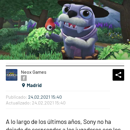
Neox Games
What
Comp
Madrid
Publicado:
24.02.2021 15:40
Actualizado:
24.02.2021 15:40
A lo largo de los últimos años, Sony no ha
dejado de sorprender a los jugadores con los