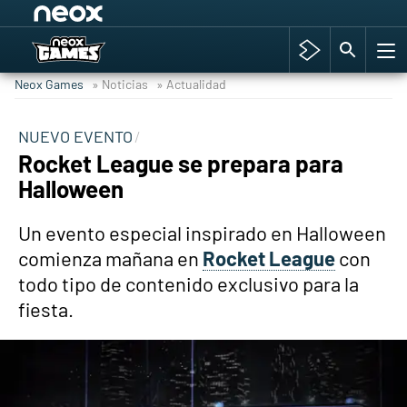
Among Us y Porno
Hyrule Warriors: La Era del Cataclismo
Neox Games
» Noticias
» Actualidad
TGA Tercera gala
Super Mario cafetería oficial
NUEVO EVENTO
Rocket League se prepara para
Cyberpunk 2077
Halloween
Hyrule Warriors
Asia peculiar tradición
Un evento especial inspirado en Halloween
comienza mañana en
Rocket League
con
todo tipo de contenido exclusivo para la
fiesta.