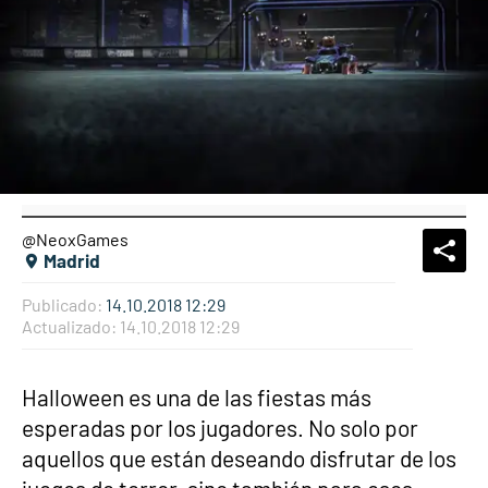
@NeoxGames
What
Comp
Madrid
Publicado:
14.10.2018 12:29
Actualizado:
14.10.2018 12:29
Halloween es una de las fiestas más
esperadas por los jugadores. No solo por
aquellos que están deseando disfrutar de los