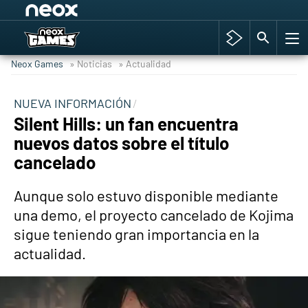
Among Us y Porno
Hyrule Warriors: La Era del Cataclismo
Neox Games
» Noticias
» Actualidad
TGA Tercera gala
Super Mario cafetería oficial
NUEVA INFORMACIÓN
Silent Hills: un fan encuentra
Cyberpunk 2077
nuevos datos sobre el título
Hyrule Warriors
cancelado
Asia peculiar tradición
Aunque solo estuvo disponible mediante
una demo, el proyecto cancelado de Kojima
sigue teniendo gran importancia en la
actualidad.