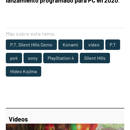
lanzamiento programado para PC en 2020
.
Más sobre este tema:
P.T. Silent Hills Demo
Konami
video
P.T
ps4
sony
PlayStation 4
Silent Hills
Hideo Kojima
Vídeos