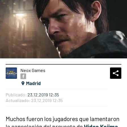
Neox Games
What
Comp
Madrid
Publicado:
23.12.2019 12:35
Actualizado:
23.12.2019 12:35
Muchos fueron los jugadores que lamentaron
la cancelación del proyecto de
Hideo Kojima
.