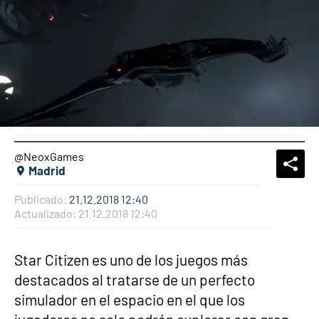
@NeoxGames
What
Comp
Madrid
Publicado:
21.12.2018 12:40
Actualizado:
21.12.2018 12:40
Star Citizen es uno de los juegos más
destacados al tratarse de un perfecto
simulador en el espacio en el que los