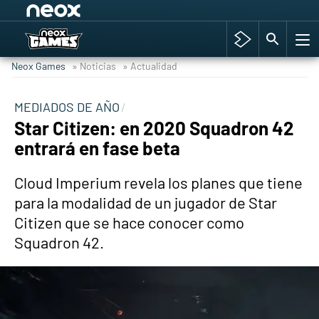
Among Us y Porno
Hyrule Warriors: La Era del Cataclismo
Neox Games
» Noticias
» Actualidad
TGA Tercera gala
Super Mario cafetería oficial
MEDIADOS DE AÑO
Star Citizen: en 2020 Squadron 42
Cyberpunk 2077
entrará en fase beta
Hyrule Warriors
Asia peculiar tradición
Cloud Imperium revela los planes que tiene
para la modalidad de un jugador de Star
Citizen que se hace conocer como
Squadron 42.