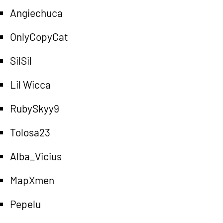
Angiechuca
OnlyCopyCat
SilSil
Lil Wicca
RubySkyy9
Tolosa23
Alba_Vicius
MapXmen
Pepelu