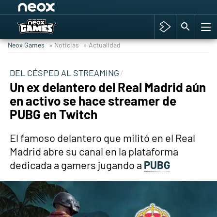
Among Us y Porno
Hyrule Warriors: La Era del Cataclismo
Neox Games
» Noticias
» Actualidad
TGA Tercera gala
Super Mario cafetería oficial
DEL CÉSPED AL STREAMING
Un ex delantero del Real Madrid aún
Cyberpunk 2077
en activo se hace streamer de
Hyrule Warriors
PUBG en Twitch
Asia peculiar tradición
El famoso delantero que militó en el Real
Madrid abre su canal en la plataforma
dedicada a gamers jugando a
PUBG