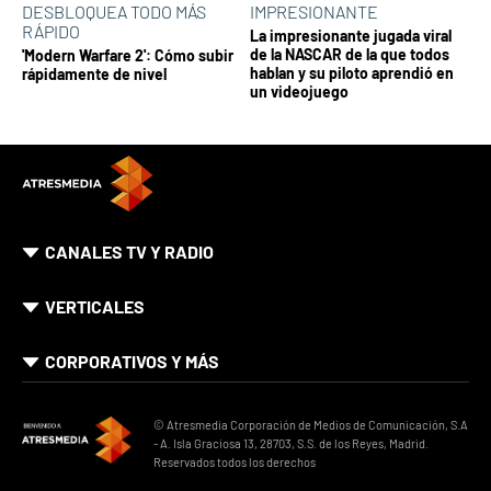
DESBLOQUEA TODO MÁS
IMPRESIONANTE
RÁPIDO
La impresionante jugada viral
de la NASCAR de la que todos
'Modern Warfare 2': Cómo subir
hablan y su piloto aprendió en
rápidamente de nivel
un videojuego
CANALES TV Y RADIO
VERTICALES
CORPORATIVOS Y MÁS
© Atresmedia Corporación de Medios de Comunicación, S.A
- A. Isla Graciosa 13, 28703, S.S. de los Reyes, Madrid.
Reservados todos los derechos