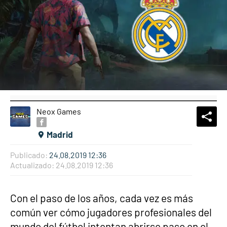
Neox Games
What
Comp
Madrid
Publicado:
24.08.2019 12:36
Actualizado:
24.08.2019 12:36
Con el paso de los años, cada vez es más
común ver cómo jugadores profesionales del
mundo del fútbol intentan abrirse paso en el