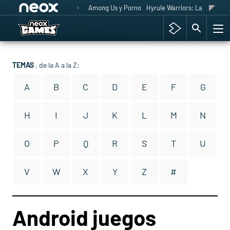
Among Us y Porno
Hyrule Warriors: La Era del 
TEMAS
, de la A a la Z:
A
B
C
D
E
F
G
H
I
J
K
L
M
N
O
P
Q
R
S
T
U
V
W
X
Y
Z
#
Android juegos