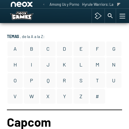
Among Us y Porno
Hyrule Warriors: La Era del 
TEMAS
, de la A a la Z:
A
B
C
D
E
F
G
H
I
J
K
L
M
N
O
P
Q
R
S
T
U
V
W
X
Y
Z
#
Capcom