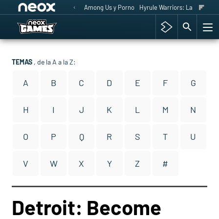
Among Us y Porno
Hyrule Warriors: La Era del 
TEMAS
, de la A a la Z:
A
B
C
D
E
F
G
H
I
J
K
L
M
N
O
P
Q
R
S
T
U
V
W
X
Y
Z
#
Detroit: Become