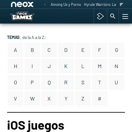
Among Us y Porno
Hyrule Warriors: La Era del 
TEMAS
, de la A a la Z:
A
B
C
D
E
F
G
H
I
J
K
L
M
N
O
P
Q
R
S
T
U
V
W
X
Y
Z
#
iOS juegos