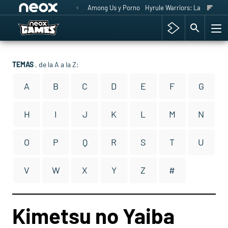
Among Us y Porno
Hyrule Warriors: La Era del 
TEMAS
, de la A a la Z:
A
B
C
D
E
F
G
H
I
J
K
L
M
N
O
P
Q
R
S
T
U
V
W
X
Y
Z
#
Kimetsu no Yaiba