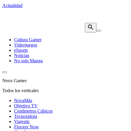
Actualidad
Cultura Gamer
Videojuegos
eSports
Noticias
No solo Manga
Neox Games
Todos los verticales
NovaMás
Objetivo TV
Centímetros Cúbicos
Tecnoxplora
Viajestic
Flooxer Now