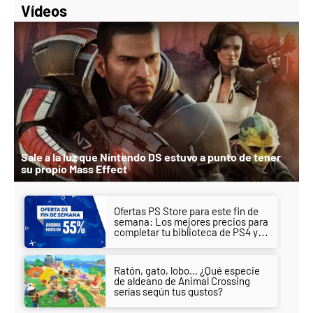
Vídeos
Sale a la luz que Nintendo DS estuvo a punto de tener
su propio Mass Effect
Ofertas PS Store para este fin de
semana: Los mejores precios para
completar tu biblioteca de PS4 y
PS5
Ratón, gato, lobo... ¿Qué especie
de aldeano de Animal Crossing
serías según tus gustos?