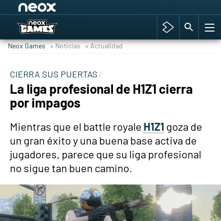
Among Us y Porno
Hyrule Warriors: La Era del Cataclismo
Neox Games
» Noticias
» Actualidad
TGA Tercera gala
Super Mario cafetería oficial
CIERRA SUS PUERTAS
La liga profesional de H1Z1 cierra
Cyberpunk 2077
por impagos
Hyrule Warriors
Asia peculiar tradición
Mientras que el battle royale
H1Z1
goza de
un gran éxito y una buena base activa de
jugadores, parece que su liga profesional
no sigue tan buen camino.