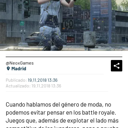
@NeoxGames
What
Comp
Madrid
Publicado:
19.11.2018 13:36
Actualizado:
19.11.2018 13:36
Cuando hablamos del género de moda, no
podemos evitar pensar en los battle royale.
Juegos que, además de explotar el lado más