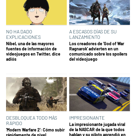
NO HA DADO
A ESCASOS DÍAS DE SU
EXPLICACIONES
LANZAMIENTO
Nibel, una de las mayores
Los creadores de 'God of War
fuentes de información de
Ragnarok' advierten en un
videojuegos en Twitter, dice
comunicado sobre los spoílers
adiós
del videojuego
DESBLOQUEA TODO MÁS
IMPRESIONANTE
RÁPIDO
La impresionante jugada viral
de la NASCAR de la que todos
'Modern Warfare 2': Cómo subir
hablan y su piloto aprendió en
rápidamente de nivel