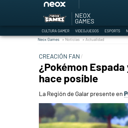
NEOX
Among Us y Porno
GAMES
Hyrule Warriors: L
CULTURA GAMER
VIDEOJUEGOS
ESPORTS
N
TGA Tercera gala
Neox Games
» Noticias
» Actualidad
Super Mario cafeter
Cyberpunk 2077
CREACIÓN FAN
Hyrule Warriors
¿Pokémon Espada y
Asia peculiar tradi
hace posible
La Región de Galar presente en
P