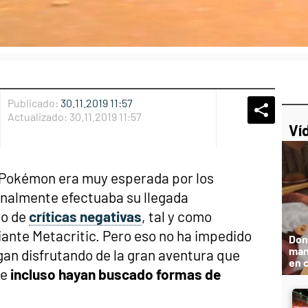
Publicado:
30.11.2019 11:57
Whatsap
Compart
Fac
Actualizado:
30.11.2019 11:57
Ví
 Pokémon era muy esperada por los
inalmente efectuaba su llegada
ro de
críticas negativas
, tal y como
nte Metacritic. Pero eso no ha impedido
Don
man
an disfrutando de la gran aventura que
en 
 e
incluso hayan buscado formas de