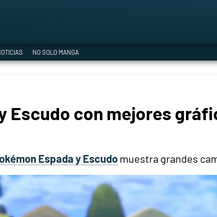
a Era del Cataclismo
OTICIAS
NO SOLO MANGA
ía oficial
 Escudo con mejores gráfi
ción
okémon Espada y Escudo
muestra grandes camb