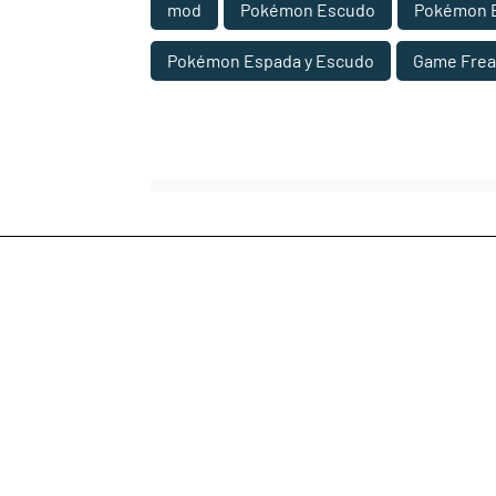
mod
Pokémon Escudo
Pokémon 
Pokémon Espada y Escudo
Game Frea