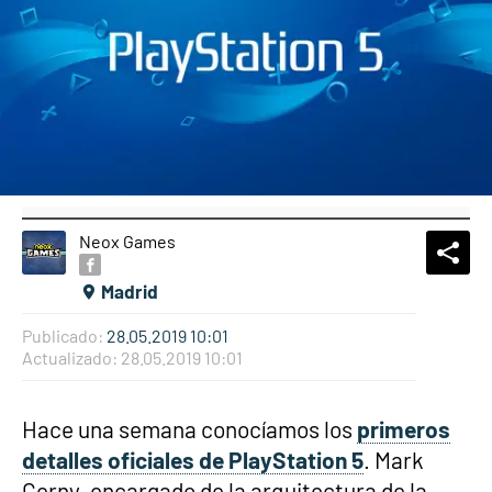
Neox Games
What
Comp
Madrid
Publicado:
28.05.2019 10:01
Actualizado:
28.05.2019 10:01
Hace una semana conocíamos los
primeros
detalles oficiales de PlayStation 5
. Mark
Cerny, encargado de la arquitectura de la