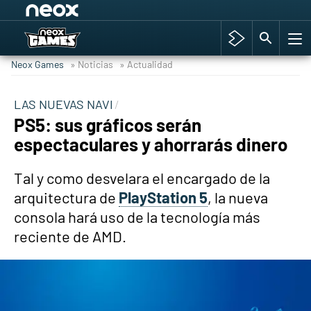
Among Us y Porno
Hyrule Warriors: La Era del Cataclismo
Neox Games
» Noticias
» Actualidad
TGA Tercera gala
Super Mario cafetería oficial
LAS NUEVAS NAVI
PS5: sus gráficos serán
Cyberpunk 2077
espectaculares y ahorrarás dinero
Hyrule Warriors
Asia peculiar tradición
Tal y como desvelara el encargado de la
arquitectura de
PlayStation 5
, la nueva
consola hará uso de la tecnología más
reciente de AMD.