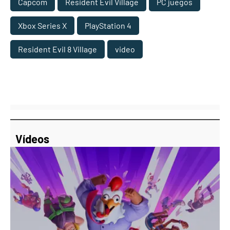
Capcom
Resident Evil Village
PC juegos
Xbox Series X
PlayStation 4
Resident Evil 8 Village
video
Vídeos