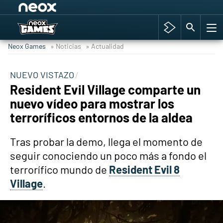
Among Us y Porno
Hyrule Warriors: La Era del Cataclismo
Neox Games
» Noticias
» Actualidad
TGA Tercera gala
Super Mario cafetería oficial
NUEVO VISTAZO
Resident Evil Village comparte un
Cyberpunk 2077
nuevo vídeo para mostrar los
Hyrule Warriors
terroríficos entornos de la aldea
Asia peculiar tradición
Tras probar la demo, llega el momento de
seguir conociendo un poco más a fondo el
terrorífico mundo de
Resident Evil 8
Village
.