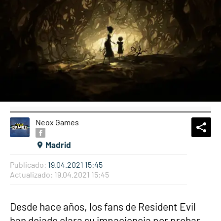
Neox Games
What
Comp
Madrid
Publicado:
19.04.2021 15:45
Actualizado:
19.04.2021 15:45
Desde hace años, los fans de Resident Evil
han dejado clara su impaciencia por probar