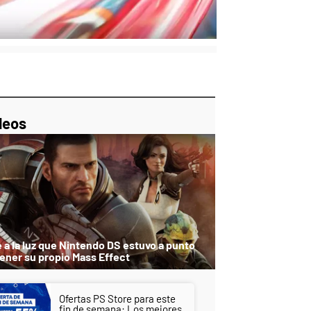
p
ir
ebook
Twitter
Linkedin
Flipboard
deos
e a la luz que Nintendo DS estuvo a punto
tener su propio Mass Effect
Ofertas PS Store para este
fin de semana: Los mejores