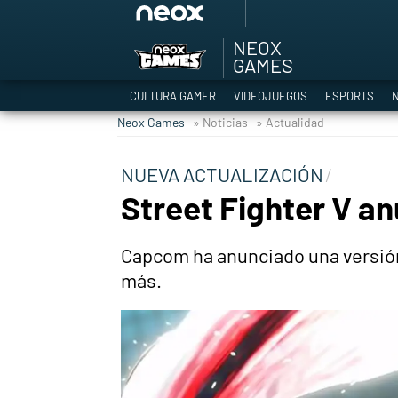
NEOX
Among Us y Porno
GAMES
Hyrule Warriors: L
CULTURA GAMER
VIDEOJUEGOS
ESPORTS
N
TGA Tercera gala
Neox Games
» Noticias
» Actualidad
Super Mario cafeter
Cyberpunk 2077
NUEVA ACTUALIZACIÓN
Hyrule Warriors
Street Fighter V a
Asia peculiar tradi
Capcom ha anunciado una versió
más.