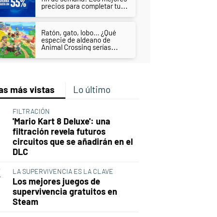
precios para completar tu
biblioteca de PS4 y PS5
Ratón, gato, lobo... ¿Qué
especie de aldeano de
Animal Crossing serías
según tus gustos?
as más vistas
Lo último
FILTRACIÓN
'Mario Kart 8 Deluxe': una
filtración revela futuros
circuitos que se añadirán en el
DLC
LA SUPERVIVENCIA ES LA CLAVE
Los mejores juegos de
supervivencia gratuitos en
Steam