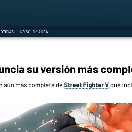
a Era del Cataclismo
OTICIAS
NO SOLO MANGA
ía oficial
nuncia su versión más compl
ción
n aún más completa de
Street Fighter V
que incl