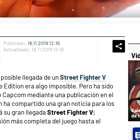
Publicado:
18.11.2019 12:16
Whatsap
Compart
Fac
Actualizado:
18.11.2019 12:16
Ví
 posible llegada de un
Street Fighter V
Edition era algo imposible. Pero ha sido
 Capcom mediante una publicación en el
 ha compartido una gran noticia para los
Sal
á su gran llegada
Street Fighter V:
de 
rsión más completa del juego hasta el