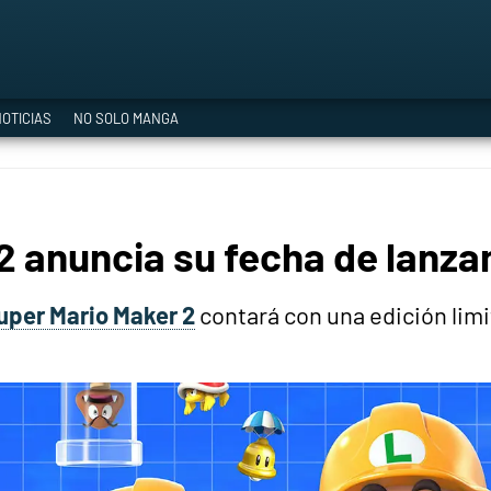
a Era del Cataclismo
OTICIAS
NO SOLO MANGA
ía oficial
2 anuncia su fecha de lanz
ción
uper Mario Maker 2
contará con una edición limi