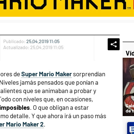
Publicado:
25.04.2019 11:05
Whatsap
Compart
Fac
Actualizado:
25.04.2019 11:05
Ví
dores de
Super Mario Maker
sorprendían
Niveles jamás pensados que ponían a
valientes que se animaban a probar y
 Todo con niveles que, en ocasiones,
Sal
 imposibles
. O que obligan a estar
de 
imo detalle. Y que ahora irá un paso más
r Mario Maker 2
.