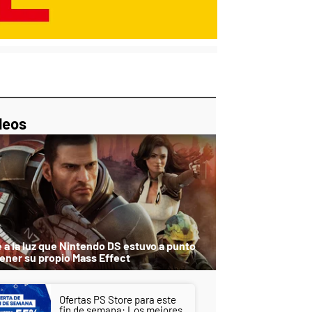
p
ir
ebook
Twitter
Linkedin
Flipboard
deos
e a la luz que Nintendo DS estuvo a punto
tener su propio Mass Effect
Ofertas PS Store para este
fin de semana: Los mejores