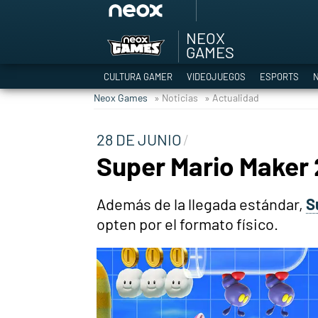
NEOX
Among Us y Porno
GAMES
Hyrule Warriors: L
CULTURA GAMER
VIDEOJUEGOS
ESPORTS
N
TGA Tercera gala
Neox Games
» Noticias
» Actualidad
Super Mario cafeter
Cyberpunk 2077
28 DE JUNIO
Hyrule Warriors
Super Mario Maker 
Asia peculiar tradi
Además de la llegada estándar,
S
opten por el formato físico.