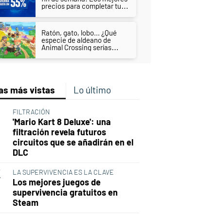
precios para completar tu
biblioteca de PS4 y PS5
Ratón, gato, lobo... ¿Qué
especie de aldeano de
Animal Crossing serías
según tus gustos?
as más vistas
Lo último
FILTRACIÓN
'Mario Kart 8 Deluxe': una
filtración revela futuros
circuitos que se añadirán en el
DLC
LA SUPERVIVENCIA ES LA CLAVE
Los mejores juegos de
supervivencia gratuitos en
Steam