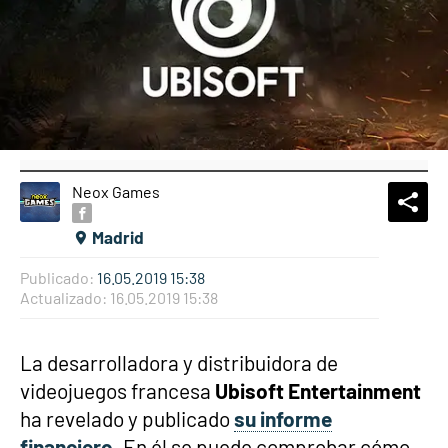
Neox Games
What
Comp
Madrid
Publicado:
16.05.2019 15:38
Actualizado:
16.05.2019 15:38
La desarrolladora y distribuidora de
videojuegos francesa
Ubisoft Entertainment
ha revelado y publicado
su informe
financiero
. En él se puede comprobar cómo