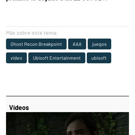
Más sobre este tema:
Ghost Recon Breakpoint
AAA
juegos
video
Ubisoft Entertainment
ubisoft
Vídeos