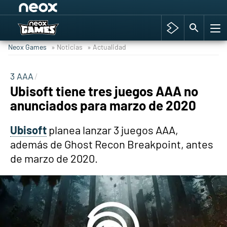
Among Us y Porno
Hyrule Warriors: La Era del Cataclismo
Neox Games
» Noticias
» Actualidad
TGA Tercera gala
Super Mario cafetería oficial
3 AAA
Ubisoft tiene tres juegos AAA no
Cyberpunk 2077
anunciados para marzo de 2020
Hyrule Warriors
Asia peculiar tradición
Ubisoft
planea lanzar 3 juegos AAA,
además de Ghost Recon Breakpoint, antes
de marzo de 2020.