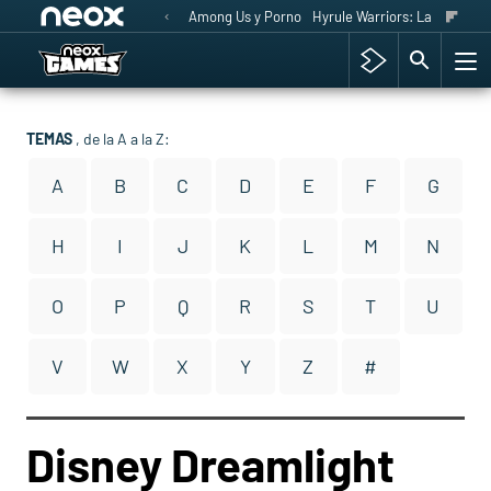
Among Us y Porno
Hyrule Warriors: La Era del 
TEMAS
, de la A a la Z:
A
B
C
D
E
F
G
H
I
J
K
L
M
N
O
P
Q
R
S
T
U
V
W
X
Y
Z
#
Disney Dreamlight