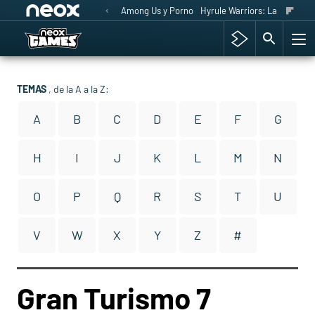
Among Us y Porno
Hyrule Warriors: La Era del 
TEMAS
, de la A a la Z:
A
B
C
D
E
F
G
H
I
J
K
L
M
N
O
P
Q
R
S
T
U
V
W
X
Y
Z
#
Gran Turismo 7