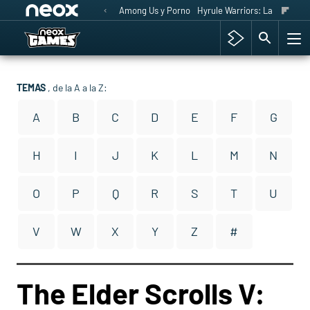
Among Us y Porno
Hyrule Warriors: La Era del 
TEMAS
, de la A a la Z:
A
B
C
D
E
F
G
H
I
J
K
L
M
N
O
P
Q
R
S
T
U
V
W
X
Y
Z
#
The Elder Scrolls V: