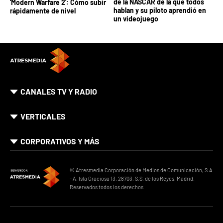
de la NASCAR de la que todos
'Modern Warfare 2': Cómo subir
hablan y su piloto aprendió en
rápidamente de nivel
un videojuego
CANALES TV Y RADIO
VERTICALES
CORPORATIVOS Y MÁS
© Atresmedia Corporación de Medios de Comunicación, S.A
- A. Isla Graciosa 13, 28703, S.S. de los Reyes, Madrid.
Reservados todos los derechos