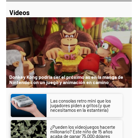
Vídeos
Donkey Kong podría ser el próximo as en la manga de
Nintendo con un juego y animación en camino
Las consolas retro mini que los
jugadores piden a gritos (y que
necesitamos en la estantería)
¿Pueden los videojuegos hacerte
millonario? Este niño de 15 años
acaba de ganar 75.000 dólares