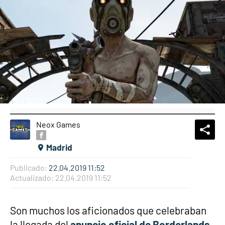
Neox Games
What
Comp
Madrid
Publicado:
22.04.2019 11:52
Actualizado:
22.04.2019 11:52
Son muchos los aficionados que celebraban
la llegada del
anuncio oficial de Borderlands