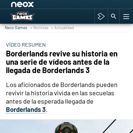
Among Us y Porno
Hyrule Warriors: La Era del Cataclismo
Neox Games
» Noticias
» Actualidad
TGA Tercera gala
Super Mario cafetería oficial
VÍDEO RESUMEN
Borderlands revive su historia en
Cyberpunk 2077
una serie de vídeos antes de la
Hyrule Warriors
llegada de Borderlands 3
Asia peculiar tradición
Los aficionados de Borderlands pueden
revivir la historia vivida en las secuelas
antes de la esperada llegada de
Borderlands 3
.