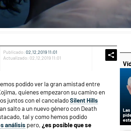
Publicado:
02.12.2019 11:01
Whatsap
Compart
Fac
Actualizado:
02.12.2019 11:01
Ví
hemos podido ver la gran amistad entre
ojima, quienes empezaron su camino en
gos juntos con el cancelado
Silent Hills
ran salto a un nuevo género con Death
Las
pid
estacado, tal y como hemos podido
est
s análisis
pero,
¿es posible que se