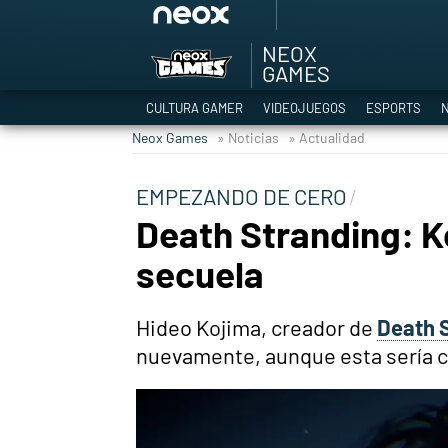
NEOX
Among Us y Porno
GAMES
Hyrule Warriors: L
CULTURA GAMER
VIDEOJUEGOS
ESPORTS
N
TGA Tercera gala
Neox Games
» Noticias
» Actualidad
Super Mario cafeter
Cyberpunk 2077
EMPEZANDO DE CERO
Hyrule Warriors
Death Stranding: Ko
Asia peculiar tradi
secuela
Hideo Kojima, creador de
Death 
nuevamente, aunque esta sería 