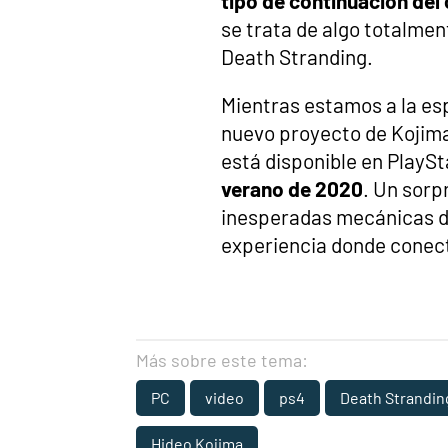
tipo de continuación del 
se trata de algo totalme
Death Stranding.
Mientras estamos a la es
nuevo proyecto de Kojim
está disponible en PlayS
verano de 2020
. Un sorp
inesperadas mecánicas de 
experiencia donde conect
Más sobre este tema:
PC
video
ps4
Death Strandin
Hideo Kojima