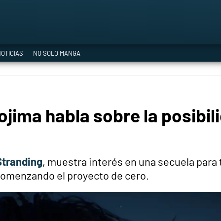
a Era del Cataclismo
OTICIAS
NO SOLO MANGA
ía oficial
jima habla sobre la posibil
ción
Stranding
, muestra interés en una secuela par
comenzando el proyecto de cero.