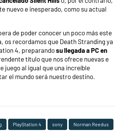
cancelado Silent Hills
o, por el contrario,
nte nuevo e inesperado, como su actual
pera de poder conocer un poco más este
a, os recordamos que Death Stranding ya
tation 4, preparando
su llegada a PC en
rendente título que nos ofrece nuevas e
juego al igual que una increíble
ar el mundo será nuestro destino.
g
PlayStation 4
sony
Norman Reedus