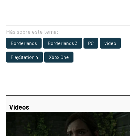
Más sobre este tema:
Borderlands
Borderlands 3
PC
video
PlayStation 4
Xbox One
Vídeos