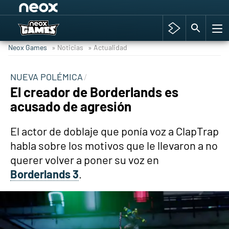
Among Us y Porno
Hyrule Warriors: La Era del Cataclismo
Neox Games
» Noticias
» Actualidad
TGA Tercera gala
Super Mario cafetería oficial
NUEVA POLÉMICA
El creador de Borderlands es
Cyberpunk 2077
acusado de agresión
Hyrule Warriors
Asia peculiar tradición
El actor de doblaje que ponía voz a ClapTrap
habla sobre los motivos que le llevaron a no
querer volver a poner su voz en
Borderlands 3
.