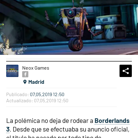
Neox Games
What
Comp
Madrid
Publicado:
07.05.2019 12:50
Actualizado:
07.05.2019 12:50
La polémica no deja de rodear a
Borderlands
3
. Desde que se efectuaba su anuncio oficial,
el título ha pasado por todo tipo de