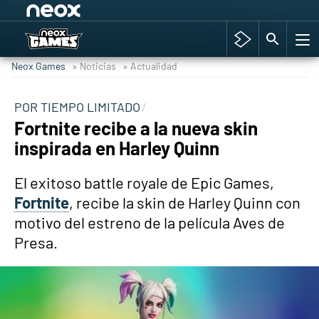
Among Us y Porno
Hyrule Warriors: La Era del Cataclismo
Neox Games
» Noticias
» Actualidad
TGA Tercera gala
Super Mario cafetería oficial
POR TIEMPO LIMITADO
Fortnite recibe a la nueva skin
Cyberpunk 2077
inspirada en Harley Quinn
Hyrule Warriors
Asia peculiar tradición
El exitoso battle royale de Epic Games,
Fortnite
, recibe la skin de Harley Quinn con
motivo del estreno de la película Aves de
Presa.