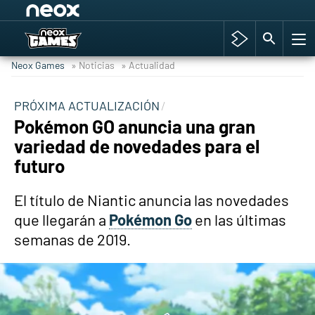
Among Us y Porno
Hyrule Warriors: La Era del Cataclismo
Neox Games
» Noticias
» Actualidad
TGA Tercera gala
Super Mario cafetería oficial
PRÓXIMA ACTUALIZACIÓN
Pokémon GO anuncia una gran
Cyberpunk 2077
variedad de novedades para el
Hyrule Warriors
futuro
Asia peculiar tradición
El título de Niantic anuncia las novedades
que llegarán a
Pokémon Go
en las últimas
semanas de 2019.