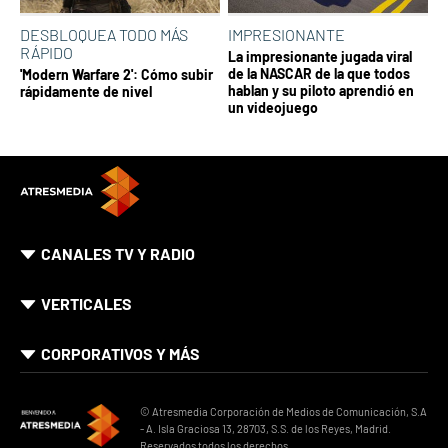
DESBLOQUEA TODO MÁS
IMPRESIONANTE
RÁPIDO
La impresionante jugada viral
de la NASCAR de la que todos
'Modern Warfare 2': Cómo subir
hablan y su piloto aprendió en
rápidamente de nivel
un videojuego
CANALES TV Y RADIO
VERTICALES
CORPORATIVOS Y MÁS
© Atresmedia Corporación de Medios de Comunicación, S.A
- A. Isla Graciosa 13, 28703, S.S. de los Reyes, Madrid.
Reservados todos los derechos