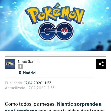
Neox Games
What
Comp
Madrid
Publicado:
17.04.2020 11:53
Actualizado:
17.04.2020 11:53
Como todos los meses,
Niantic sorprende a
sus jugadores
con la oportunidad de atrapar