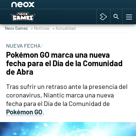
Among Us y Porno
Hyrule Warriors: La Era del Cataclismo
Neox Games
» Noticias
» Actualidad
TGA Tercera gala
Super Mario cafetería oficial
NUEVA FECHA
Pokémon GO marca una nueva
Cyberpunk 2077
fecha para el Día de la Comunidad
Hyrule Warriors
de Abra
Asia peculiar tradición
Tras sufrir un retraso ante la presencia del
coronavirus, Niantic marca una nueva
fecha para el Día de la Comunidad de
Pokémon GO
.