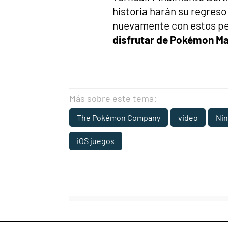
historia harán su regreso 
nuevamente con estos pe
disfrutar de Pokémon Ma
Más sobre este tema:
The Pokémon Company
video
Ni
iOS juegos