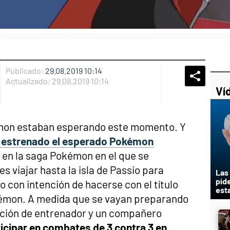
Publicado:
29.08.2019 10:14
Whatsap
Compart
Fac
Actualizado:
29.08.2019 10:14
Ví
mon estaban esperando este momento. Y
 estrenado el esperado Pokémon
o en la saga Pokémon en el que se
s viajar hasta la isla de Passio para
Las
pid
o con intención de hacerse con el título
est
émon. A medida que se vayan preparando
ación de entrenador y un compañero
icipar en combates de 3 contra 3 en