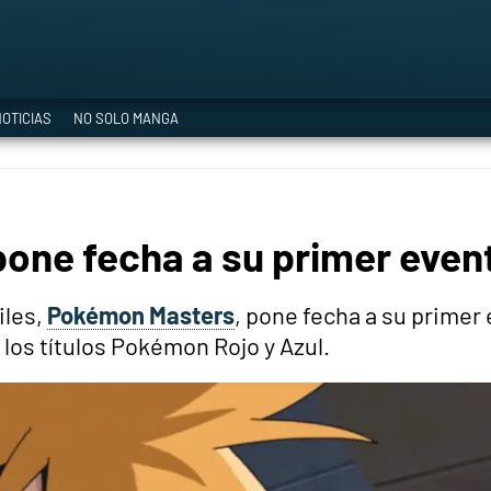
a Era del Cataclismo
OTICIAS
NO SOLO MANGA
ía oficial
ne fecha a su primer event
ción
iles,
Pokémon Masters
, pone fecha a su primer
los títulos Pokémon Rojo y Azul.