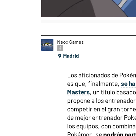
Neox Games
Madrid
Los aficionados de Poké
es que, finalmente,
se ha
Masters
, un título basad
propone a los entrenadore
competir en el gran torne
de mejor entrenador Pok
los equipos, con combin
Pokémon, se
podrán part