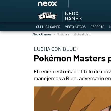
NEOX
Among Us y Porno
GAMES
Hyrule Warriors: L
CULTURA GAMER
VIDEOJUEGOS
ESPORTS
N
TGA Tercera gala
Neox Games
» Noticias
» Actualidad
Super Mario cafeter
Cyberpunk 2077
LUCHA CON BLUE
Hyrule Warriors
Pokémon Masters po
Asia peculiar tradi
El recién estrenado título de móv
manejemos a Blue, adversario en 