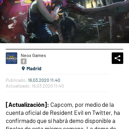
Neox Games
What
Comp
Madrid
Publicado:
16.03.2020 11:40
Actualizado:
16.03.2020 11:40
[Actualización]:
Capcom, por medio de la
cuenta oficial de Resident Evil en Twitter, ha
confirmado que sí habrá demo disponible a
finales de esta misma semana. La demo de