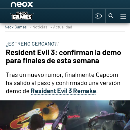
Among Us y Porno
Hyrule Warriors: La Era del Cataclismo
Neox Games
» Noticias
» Actualidad
TGA Tercera gala
Super Mario cafetería oficial
¿ESTRENO CERCANO?
Resident Evil 3: confirman la demo
Cyberpunk 2077
para finales de esta semana
Hyrule Warriors
Asia peculiar tradición
Tras un nuevo rumor, finalmente Capcom
ha salido al paso y confirmado una versión
demo de
Resident Evil 3 Remake
.