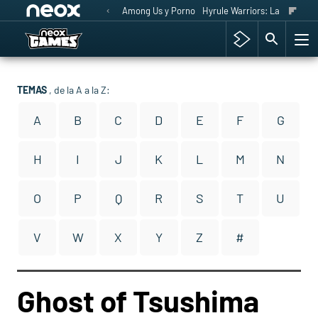
Among Us y Porno
Hyrule Warriors: La Era del 
TEMAS
, de la A a la Z:
A
B
C
D
E
F
G
H
I
J
K
L
M
N
O
P
Q
R
S
T
U
V
W
X
Y
Z
#
Ghost of Tsushima