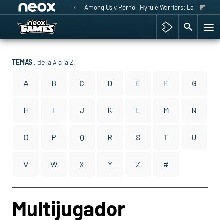
Among Us y Porno
Hyrule Warriors: La Era del 
TEMAS
, de la A a la Z:
A
B
C
D
E
F
G
H
I
J
K
L
M
N
O
P
Q
R
S
T
U
V
W
X
Y
Z
#
Multijugador