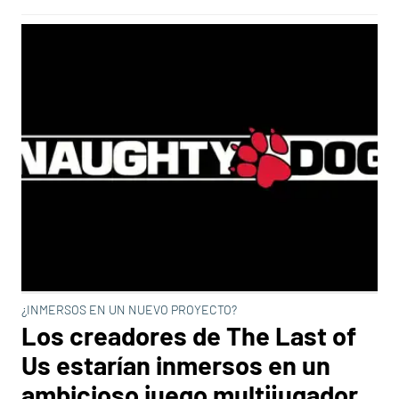
¿INMERSOS EN UN NUEVO PROYECTO?
Los creadores de The Last of
Us estarían inmersos en un
ambicioso juego multijugador