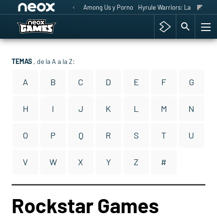
Among Us y Porno
Hyrule Warriors: La Era del 
TEMAS
, de la A a la Z:
A
B
C
D
E
F
G
H
I
J
K
L
M
N
O
P
Q
R
S
T
U
V
W
X
Y
Z
#
Rockstar Games