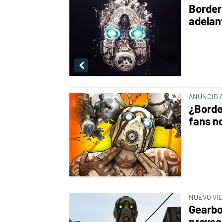
Border
adelan
ANUNCIO 
¿Borde
fans no
NUEVO VI
Gearbo
proyec