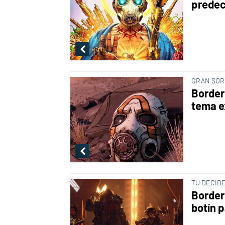
prede
GRAN SOR
Border
tema e
TU DECID
Border
botín 