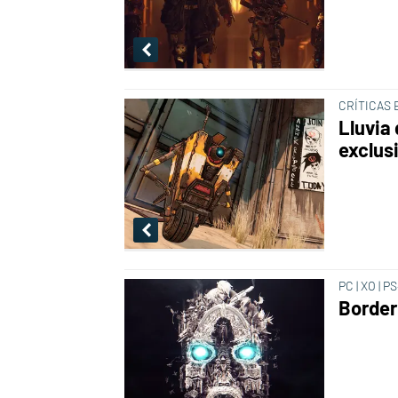
CRÍTICAS
Lluvia 
exclus
PC | XO | P
Border