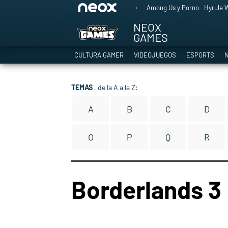
Among Us y Porno
Hyrule W
NEOX
GAMES
CULTURA GAMER
VIDEOJUEGOS
ESPORTS
N
TEMAS
, de la A a la Z:
A
B
C
D
O
P
Q
R
Borderlands 3