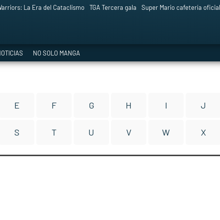
arriors: La Era del Cataclismo
TGA Tercera gala
Super Mario cafetería oficia
OTICIAS
NO SOLO MANGA
E
F
G
H
I
J
S
T
U
V
W
X