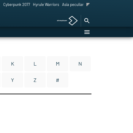
l
Cyberpunk 2077
Hyrule Warriors
Asia peculiar tradición
K
L
M
N
Y
Z
#