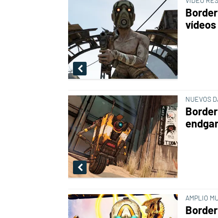
VÍDEO RE
Borderl
vídeos
NUEVOS D
Border
endga
AMPLIO M
Border