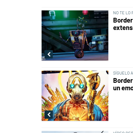
NO TE LO 
Border
extens
SÍGUELO A
Border
un emo