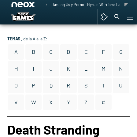
Among Us y Porno
Hyrule Warriors: La Era del 
TEMAS
, de la A a la Z:
A
B
C
D
E
F
G
H
I
J
K
L
M
N
O
P
Q
R
S
T
U
V
W
X
Y
Z
#
Death Stranding