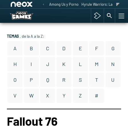
Among Us y Porno
Hyrule Warriors: La Era del 
TEMAS
, de la A a la Z:
A
B
C
D
E
F
G
H
I
J
K
L
M
N
O
P
Q
R
S
T
U
V
W
X
Y
Z
#
Fallout 76